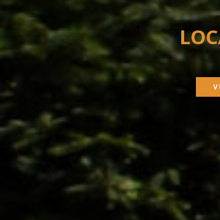
LOC
V